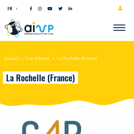
Aller directement au contenu
FR
Accueil
>
Cas d'étude
>
La Rochelle (France)
La Rochelle (France)