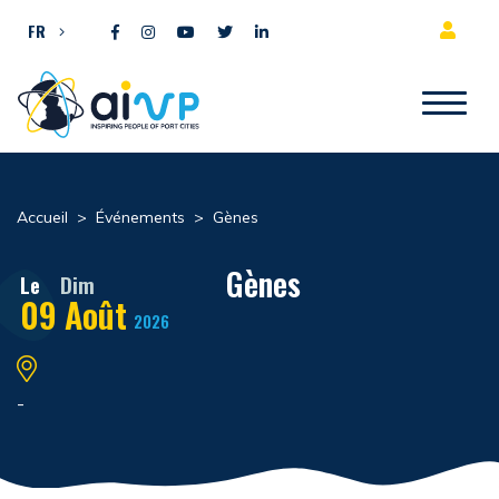
Aller directement au contenu
FR
Accueil
>
Événements
>
Gènes
Gènes
Le
Dim
09
Août
2026
-