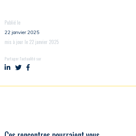
Publié le
22 janvier 2025
mis à jour le 22 janvier 2025
Partager l'actualité sur
Partager sur LinkedIn
Partager sur Twitter
Partager sur Facebook
Ces rencontres pourraient vous