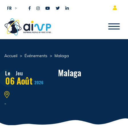
Aller directement au contenu
FR
Accueil
>
Événements
>
Malaga
Malaga
Le
Jeu
06
Août
2026
-