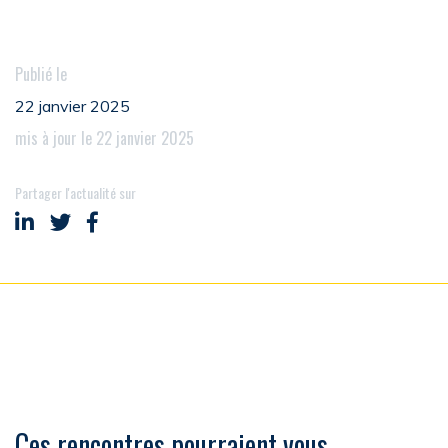
Publié le
22 janvier 2025
mis à jour le 22 janvier 2025
Partager l'actualité sur
Partager sur LinkedIn
Partager sur Twitter
Partager sur Facebook
Ces rencontres pourraient vous