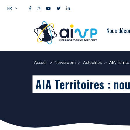
Aller directement au contenu
FR
Nous décou
Accueil
>
Newsroom
>
Actualités
>
AIA Territo
AIA Territoires : no