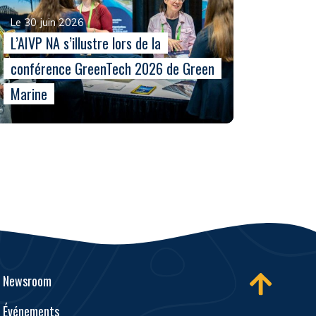
Le 30 juin 2026
L’AIVP NA s’illustre lors de la
conférence GreenTech 2026 de Green
Marine
Newsroom
Événements