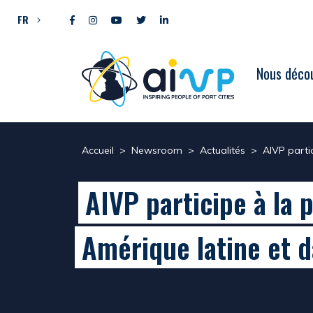
Aller directement au contenu
FR
Nous décou
Accueil
>
Newsroom
>
Actualités
>
AIVP partic
AIVP participe à la p
Amérique latine et d