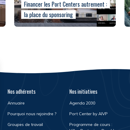
Financer les Port Centers autrement :
la place du sponsoring
Nos adhérents
Nos initiatives
Annuaire
Agenda 2030
Pourquoi nous rejoindre ?
Port Center by AIVP
Groupes de travail
Programme de cours :