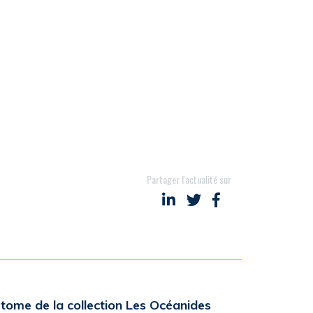
Partager l'actualité sur
Partager sur LinkedIn
Partager sur Twitter
Partager sur Face
tome de la collection Les Océanides