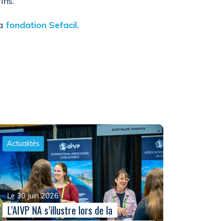
ins.
la
fondation Sefacil.
Actualités
Le 30 juin 2026
L’AIVP NA s’illustre lors de la