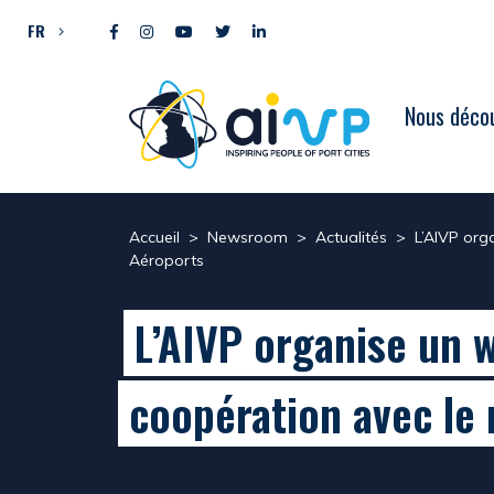
Aller directement au contenu
FR
Nous décou
Accueil
>
Newsroom
>
Actualités
>
L’AIVP org
Aéroports
L’AIVP organise un w
coopération avec le 