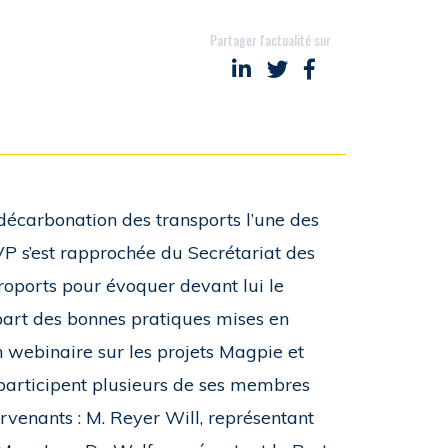
Partager l'actualité sur
Partager sur LinkedIn
Partager sur Twitter
Partager sur Face
décarbonation des transports l’une des
VP s’est rapprochée du Secrétariat des
éroports pour évoquer devant lui le
 part des bonnes pratiques mises en
n webinaire sur les projets Magpie et
participent plusieurs de ses membres
venants : M. Reyer Will, représentant