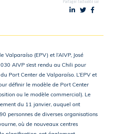
Partager l'actualité sur
Partager sur LinkedIn
Partager sur Twitter
Partager sur Face
de Valparaíso (EPV) et l’AIVP, José
030 AIVP s’est rendu au Chili pour
 du Port Center de Valparaíso. L’EPV et
ur définir le modèle de Port Center
position ou le modèle commercial). Le
énement du 11 janvier, auquel ont
et 90 personnes de diverses organisations
Livourne, où de nouveaux centres
de planification, ont également