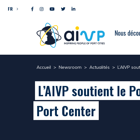
Aller directement au contenu
FR
Nous décou
Accueil
>
Newsroom
>
Actualités
>
L’AIVP sout
L’AIVP soutient le P
Port Center