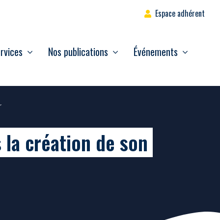
Espace adhérent
rvices
Nos publications
Événements
r
s la création de son