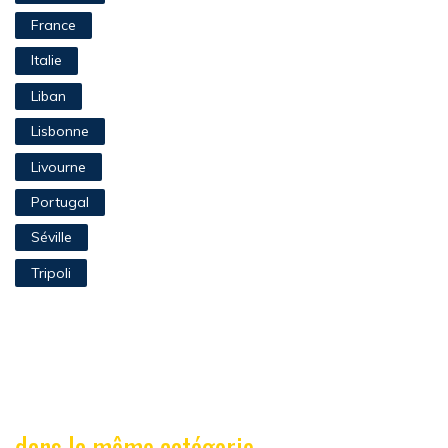
France
Italie
Liban
Lisbonne
Livourne
Portugal
Séville
Tripoli
dans la même catégorie