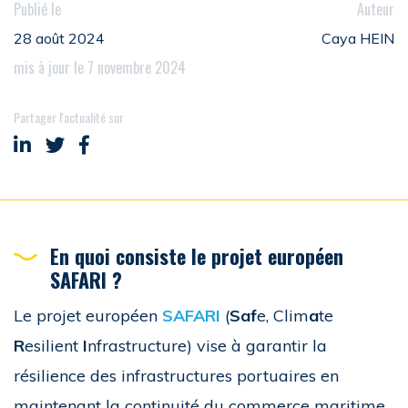
Publié le
Auteur
28 août 2024
Caya HEIN
mis à jour le 7 novembre 2024
Partager l'actualité sur
Partager sur LinkedIn
Partager sur Twitter
Partager sur Facebook
En quoi consiste le projet européen
SAFARI ?
Le projet européen
SAFARI
(
Saf
e, Clim
a
te
R
esilient
I
nfrastructure) vise à garantir la
résilience des infrastructures portuaires en
maintenant la continuité du commerce maritime