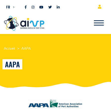
Aller directement au contenu
FR
Accueil
>
AAPA
AAPA