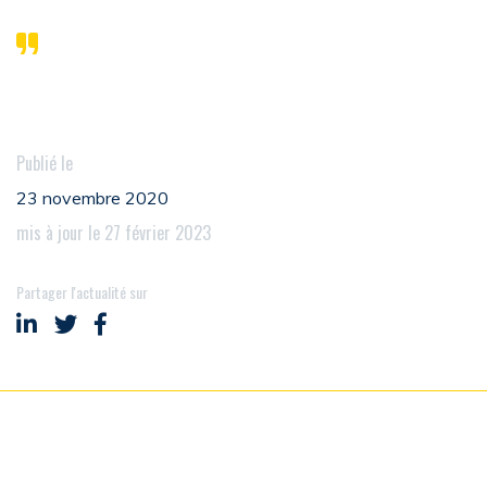
Publié le
23 novembre 2020
mis à jour le 27 février 2023
Partager l'actualité sur
Partager sur LinkedIn
Partager sur Twitter
Partager sur Facebook