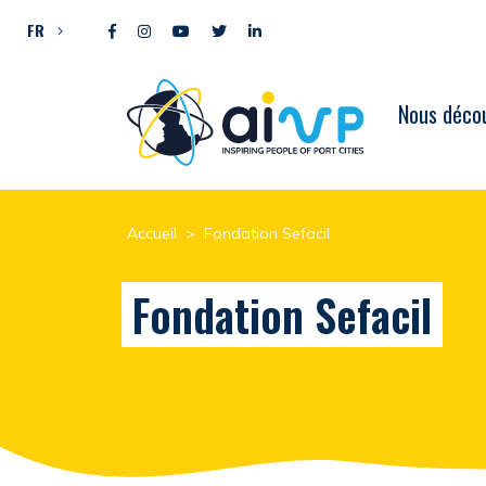
Aller directement au contenu
FR
Nous décou
Accueil
>
Fondation Sefacil
Fondation Sefacil