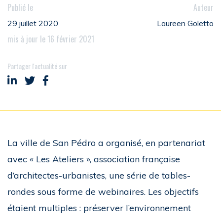
Publié le
Auteur
29 juillet 2020
Laureen Goletto
mis à jour le 16 février 2021
Partager l'actualité sur
Partager sur LinkedIn
Partager sur Twitter
Partager sur Facebook
La ville de San Pédro a organisé, en partenariat
avec « Les Ateliers », association française
d’architectes-urbanistes, une série de tables-
rondes sous forme de webinaires. Les objectifs
étaient multiples : préserver l’environnement