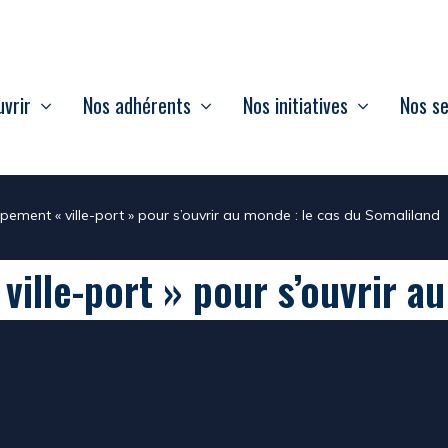
vrir
Nos adhérents
Nos initiatives
Nos se
pement « ville-port » pour s’ouvrir au monde : le cas du Somaliland
ille-port » pour s’ouvrir au