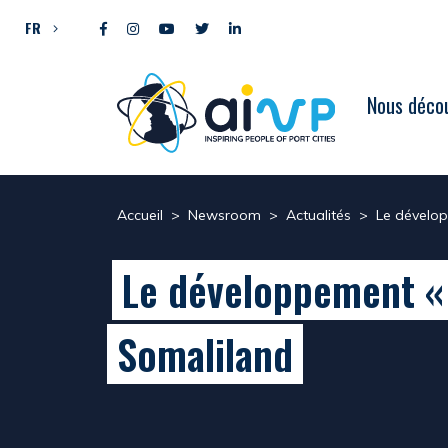
Aller directement au contenu
FR
Nous décou
Accueil
>
Newsroom
>
Actualités
>
Le dévelop
Le développement « v
Somaliland