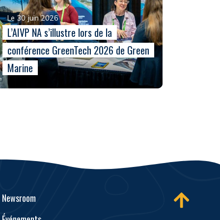
Le 30 juin 2026
L’AIVP NA s’illustre lors de la
conférence GreenTech 2026 de Green
Marine
Newsroom
Événements