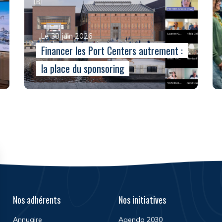
Le 30 juin 2026
Financer les Port Centers autrement :
la place du sponsoring
Nos adhérents
Nos initiatives
Annuaire
Agenda 2030