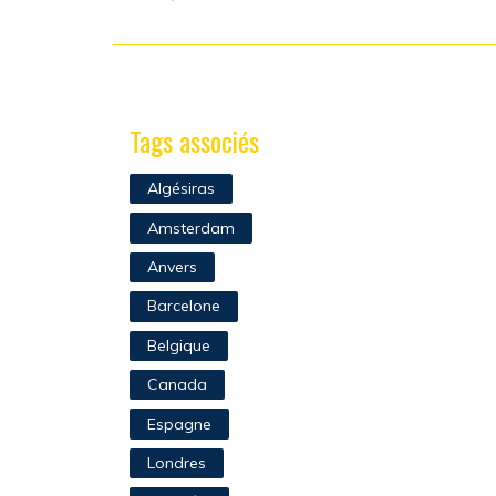
Tags associés
Algésiras
Amsterdam
Anvers
Barcelone
Belgique
Canada
Espagne
Londres