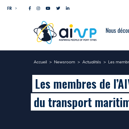
Aller directement au contenu
FR
Nous décou
Accueil
>
Newsroom
>
Actualités
>
Les membre
Les membres de l’AIV
du transport mariti