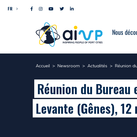
Aller directement au contenu
FR
Nous décou
Accueil
>
Newsroom
>
Actualités
>
Réunion du
Réunion du Bureau ex
Levante (Gênes), 12