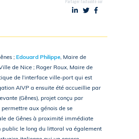
Partager l'actualité sur
Partager sur LinkedIn
Partager sur Twitter
Partager sur Face
Gênes ;
Edouard Philippe
, Maire de
 Ville de Nice ; Roger Roux, Maire de
ue de l’interface ville-port qui est
ation AIVP a ensuite été accueillie par
evante (Gênes), projet conçu par
va permettre aux génois de se
ionale de Gênes à proximité immédiate
public le long du littoral va également
ortuaire italienne qui va encore