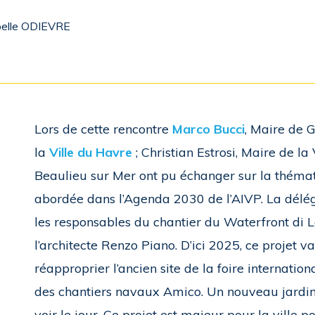
elle ODIEVRE
Lors de cette rencontre
Marco Bucci
, Maire de 
la
Ville du Havre
; Christian Estrosi, Maire de la
Beaulieu sur Mer ont pu échanger sur la thématiq
abordée dans l’Agenda 2030 de l’AIVP. La délég
les responsables du chantier du Waterfront di L
l’architecte Renzo Piano. D’ici 2025, ce projet 
réapproprier l’ancien site de la foire internat
des chantiers navaux Amico. Un nouveau jardin 
voir le jour. Ce projet est majeur pour la ville p