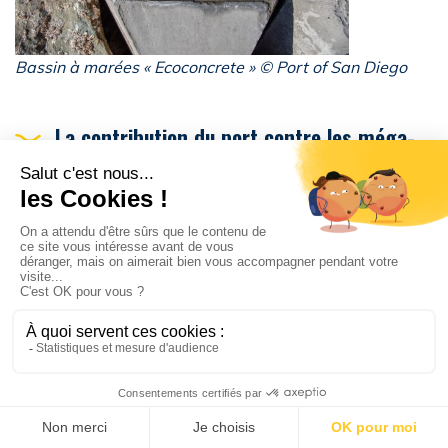
Bassin à marées « Ecoconcrete » © Port of San Diego
La contribution du port contre les méga-
feux en Californie
AIVP –
Même si elles semblent disposer de
beaucoup d’eau autour d’elles, les villes portuaires
ne sont pas à l’abri des incendies. Le monde
entier a pu constater les efforts déployés par la
Californie pour lutter contre de gigantesques
incendies qui pourraient être une conséquence
directe du réchauffement climatique. En 2020,
San Diego semble avoir été moins affectée que