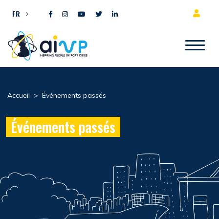
Aller directement au contenu
FR
Accueil
>
Événements passés
Événements passés