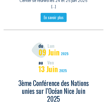
Center se réunira les 24 et 25 juin 2025
[…]
En savoir plus
du
Lun
09
Juin
2025
au
Ven
13
Juin
2025
3ème Conférence des Nations
unies sur l’Océan Nice Juin
2025