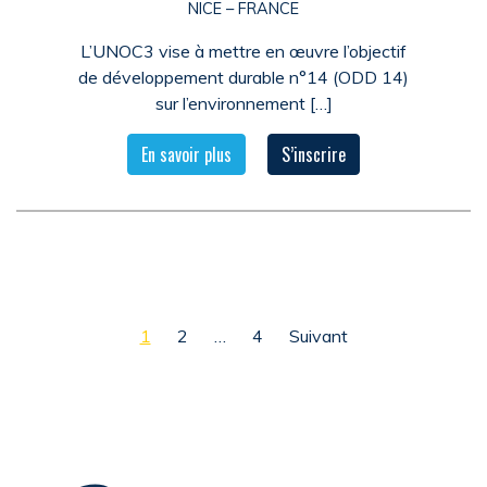
NICE – FRANCE
L’UNOC3 vise à mettre en œuvre l’objectif
de développement durable n°14 (ODD 14)
sur l’environnement […]
En savoir plus
S’inscrire
Navigation des articles
1
2
…
4
Suivant