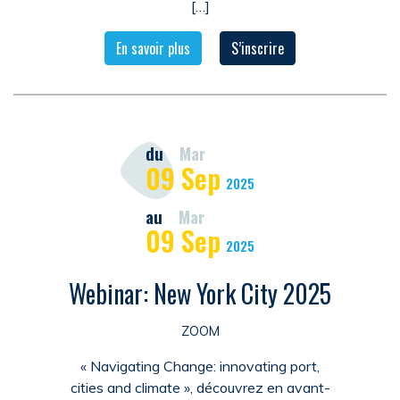
[…]
En savoir plus
S’inscrire
du
Mar
09
Sep
2025
au
Mar
09
Sep
2025
Webinar: New York City 2025
ZOOM
« Navigating Change: innovating port,
cities and climate », découvrez en avant-