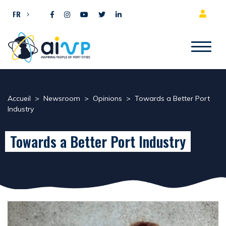
Aller directement au contenu
FR
Accueil
>
Newsroom
>
Opinions
>
Towards a Better Port
Industry
Towards a Better Port Industry