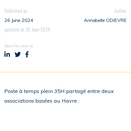
Published on
Author
26 June 2024
Annabelle ODIEVRE
updated on 28 June 2024
Share this news on
Share on LinkedIn
Share on Twitter
Share on Facebook
Poste à temps plein 35H partagé entre deux
associations basées au Havre :