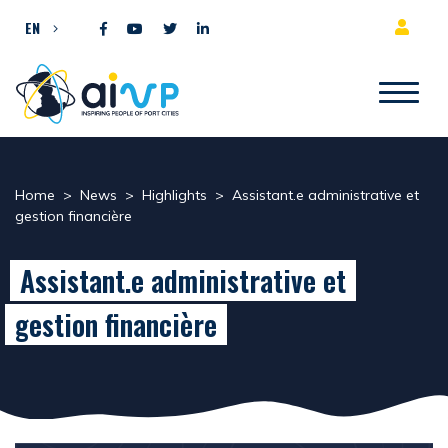
Skip to content
EN
Home
>
News
>
Highlights
>
Assistant.e administrative et
gestion financière
Assistant.e administrative et
gestion financière