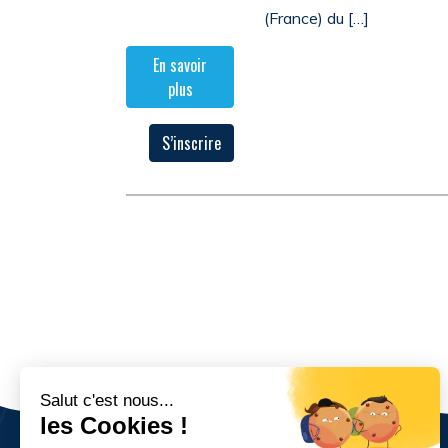
(France) du […]
En savoir
plus
S’inscrire