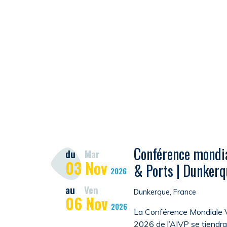
Conférence mondia
du
Mar
03
Nov
& Ports | Dunkerq
2026
au
Ven
Dunkerque, France
06
Nov
2026
La Conférence Mondiale V
2026 de l’AIVP se tiendr