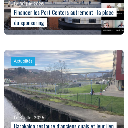
Le 30 juin 2026
Financer les Port Centers autrement : la place
du sponsoring
Actualités
Le 8 juillet 2025
Barakaldo restaure d’anciens quais et leur lien