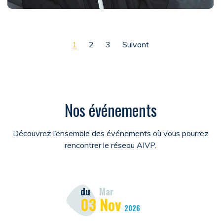
Pagination des publications
1
2
3
Suivant
Nos événements
Découvrez l’ensemble des événements où vous pourrez
rencontrer le réseau AIVP.
du
Mar
03
Nov
2026