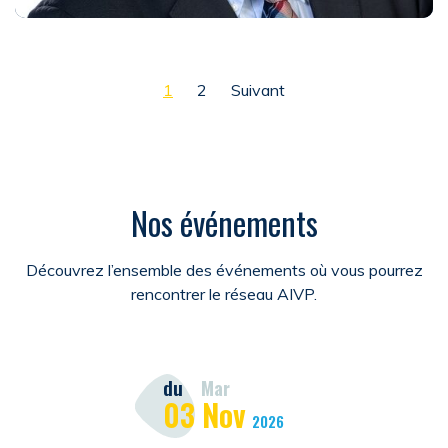
Pagination des publications
1
2
Suivant
Nos événements
Découvrez l’ensemble des événements où vous pourrez
rencontrer le réseau AIVP.
du
Mar
03
Nov
2026