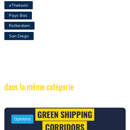
eThekwini
Pays-Bas
Rotterdam
San Diego
dans la même catégorie
Opinions