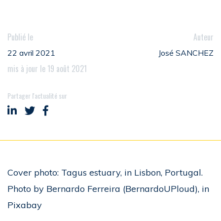
Publié le
Auteur
22 avril 2021
José SANCHEZ
mis à jour le 19 août 2021
Partager l'actualité sur
Partager sur LinkedIn
Partager sur Twitter
Partager sur Facebook
Cover photo: Tagus estuary, in Lisbon, Portugal.
Photo by Bernardo Ferreira (BernardoUPloud), in
Pixabay