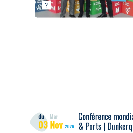
?
Conférence mondia
du
Mar
03
Nov
& Ports | Dunkerq
2026