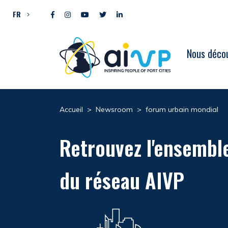
Aller directement au contenu
FR
Nous décou
Accueil
>
Newsroom
>
forum urbain mondial
Retrouvez l'ensembl
du réseau AIVP