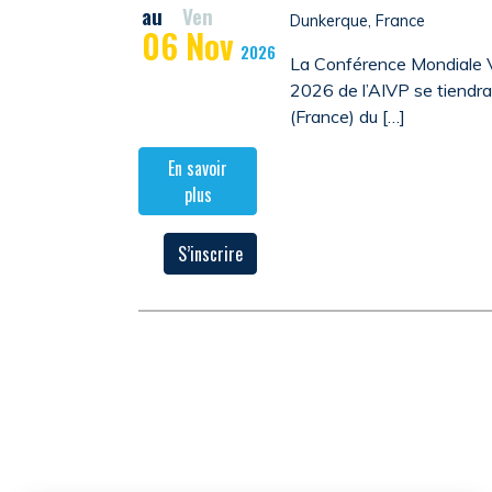
au
Ven
Dunkerque, France
06
Nov
2026
La Conférence Mondiale V
2026 de l’AIVP se tiendr
(France) du […]
En savoir
plus
S’inscrire