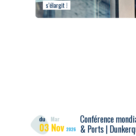
s’élargit !
Conférence mondia
du
Mar
03
Nov
& Ports | Dunkerq
2026