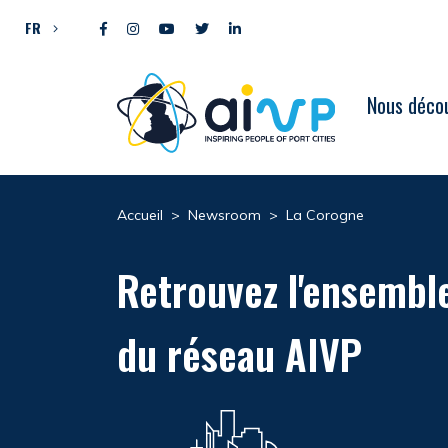
Aller directement au contenu
FR
Nous décou
Accueil
>
Newsroom
>
La Corogne
Retrouvez l'ensembl
du réseau AIVP