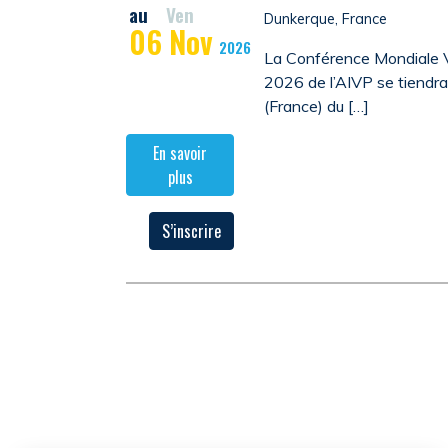
au
Ven
Dunkerque, France
06
Nov
2026
La Conférence Mondiale V
2026 de l’AIVP se tiendr
(France) du […]
En savoir
plus
S’inscrire