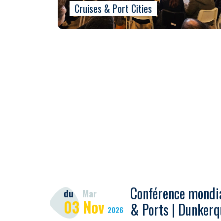
Cruises & Port Cities
Conférence mondia
du
Mar
03
Nov
& Ports | Dunkerq
2026