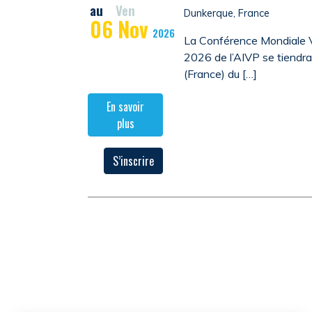
au
Ven
Dunkerque, France
06
Nov
2026
La Conférence Mondiale V
2026 de l’AIVP se tiendr
(France) du […]
En savoir
plus
S’inscrire